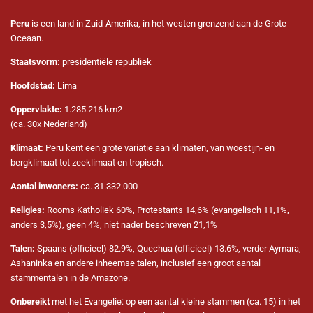
Peru
is een land in Zuid-Amerika, in het westen grenzend aan de Grote
Oceaan.
Staatsvorm:
presidentiële republiek
Hoofdstad:
Lima
Oppervlakte:
1.285.216
km2
(ca. 30x Nederland)
Klimaat:
Peru kent een grote variatie aan klimaten, van woestijn- en
bergklimaat tot zeeklimaat en tropisch.
Aantal inwoners:
ca.
31.332.000
Religies:
Rooms Katholiek 60%, Protestants 14,6% (evangelisch 11,1%,
anders 3,5%), geen 4%, niet nader beschreven 21,1%
Talen:
Spaans (officieel) 82.9%, Quechua (officieel) 13.6%, verder Aymara,
Ashaninka en andere inheemse talen, inclusief een groot aantal
stammentalen in de Amazone.
Onbereikt
met het Evangelie: op een aantal kleine stammen (ca. 15) in het