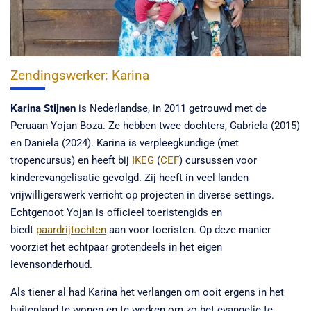
Zendingswerker: Karina
Karina Stijnen
is Nederlandse, in 2011 getrouwd met de
Peruaan Yojan Boza. Ze hebben twee dochters, Gabriela (2015)
en Daniela (2024). Karina is verpleegkundige (met
tropencursus) en heeft bij
IKEG
(
CEF
) cursussen voor
kinderevangelisatie gevolgd. Zij heeft in veel landen
vrijwilligerswerk verricht op projecten in diverse settings.
Echtgenoot Yojan is officieel toeristengids en
biedt
paardrijtochten
aan voor toeristen. Op deze manier
voorziet het echtpaar grotendeels in het eigen
levensonderhoud.
Als tiener al had Karina het verlangen om ooit ergens in het
buitenland te wonen en te werken om zo het evangelie te