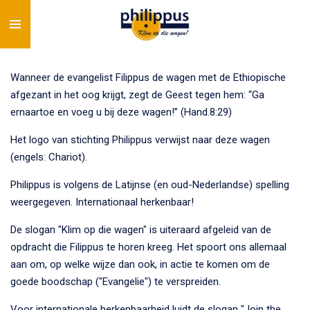
Ga
direct
naar
de
Wanneer de evangelist Filippus de wagen met de Ethiopische
hoofdinhoud
afgezant in het oog krijgt, zegt de Geest tegen hem: “Ga
ernaartoe en voeg u bij deze wagen!” (Hand.8:29)
Het logo van stichting Philippus verwijst naar deze wagen
(engels: Chariot).
Philippus is volgens de Latijnse (en oud-Nederlandse) spelling
weergegeven. Internationaal herkenbaar!
De slogan "Klim op die wagen" is uiteraard afgeleid van de
opdracht die Filippus te horen kreeg. Het spoort ons allemaal
aan om, op welke wijze dan ook, in actie te komen om de
goede boodschap ("Evangelie") te verspreiden.
Voor internationale herkenbaarheid luidt de slogan "Join the