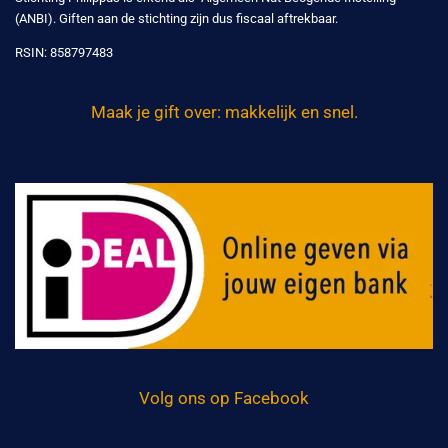
(ANBI). Giften aan de stichting zijn dus fiscaal aftrekbaar.
RSIN:
858797483
Maak je gift over: makkelijk en snel.
Volg ons op Facebook