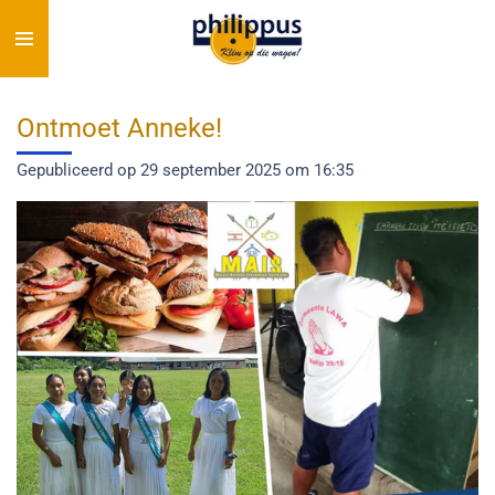
Ga
direct
naar
de
Ontmoet Anneke!
hoofdinhoud
Gepubliceerd op 29 september 2025 om 16:35