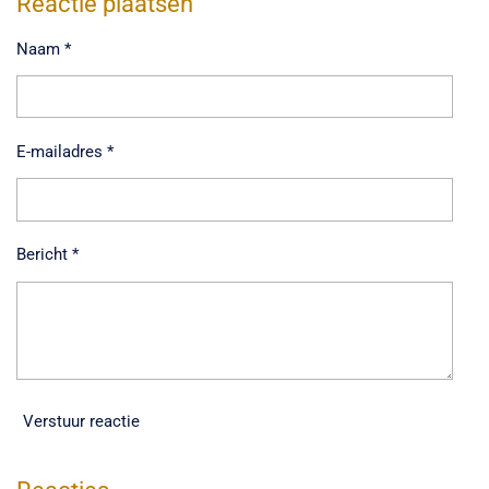
Reactie plaatsen
n
e
n
Naam *
E-mailadres *
Bericht *
Verstuur reactie