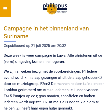
Ga
direct
naar
de
Campagne in het binnenland van
hoofdinhoud
Suriname
Gepubliceerd op 21 juli 2025 om 20:32
Deze week is weer campagne in Lawa. Alle christenen uit de
(verre) omgeving komen hier logeren.
We zijn al weken bezig met de voorbereidingen. F1 Iedere
avond word ik in slaap gezongen of uit de slaap gehouden😉
door de muziekgroep. F2en3 De mannen hebben tafels en een
kookhut getimmerd om straks iedereen te kunnen voeden.
F4+5 Puntjes op de ï; gras maaien, schoffelen en harken.
Iedereen wordt ingezet. F6 Dit meisje is nog te klein om te
helpen. Zij heeft haar eigen hutje gemaakt.