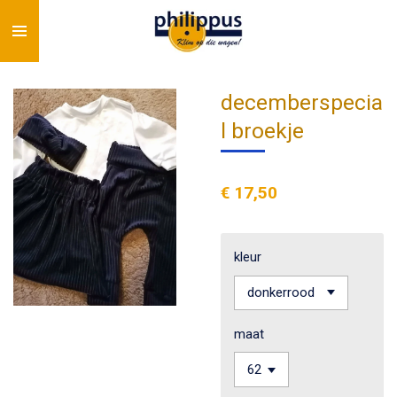
Ga
direct
naar
de
decemberspecia
hoofdinhoud
l broekje
€ 17,50
kleur
maat