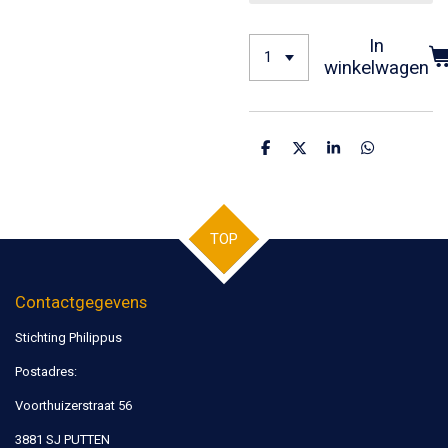
In
winkelwagen
D
D
S
D
e
e
h
e
l
e
a
l
e
l
r
e
n
e
n
TOP
Contactgegevens
Stichting Philippus
Postadres:
Voorthuizerstraat 56
3881 SJ PUTTEN